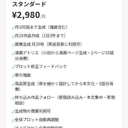
スタンダード
¥2,980
/月
月100話まで生成（推敲含む）
✓
月10作品作成（1日3件まで）
✓
画像生成 月20枚（表紙背景に利用可）
✓
漫画アトリエ（小説から漫画ページ生成・1ページ10話
✓
分消費）
プロット修正フィードバック
✓
章の推敲
✓
高品質生成（章を細かく設計してから本文化・3話分消
✓
費）
持ち込み作品フォロー（原稿読み込み・本文集中・表現
✓
相談）
生成物の商業利用可
✓
全体プロット自動再調整
✓